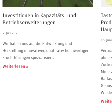
Investitionen in Kapazitäts- und
Tast
Betriebserweiterungen
Prod
Haup
9. Juli 2026
15. Jun
Wir haben uns auf die Entwicklung und
Herstellung innovativer, qualitativ hochwertiger
Verbr
Fruchtlösungen spezialisiert.
ohne 
Zucker
Weiterlesen »
Minera
Ballas
Genuss
Wiede
Weite