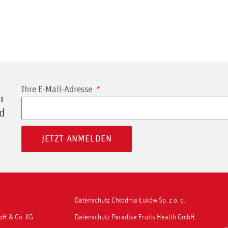
Ihre E-Mail-Adresse
r
nd
JETZT ANMELDEN
Datenschutz Chłodnia Łuków Sp. z o. o.
mbH & Co. KG
Datenschutz Paradise Fruits Health GmbH