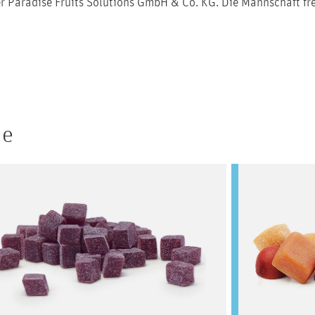
er Paradise Fruits Solutions GmbH & Co. KG. Die Mannschaft freu
he