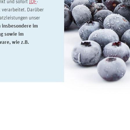
nkt und sofort
IQF
-
t verarbeitet. Darüber
atzleistungen unser
 insbesondere im
ng sowie im
are, wie z.B.