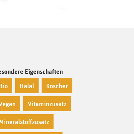
esondere Eigenschaften
Bio
Halal
Koscher
Vegan
Vitaminzusatz
Mineralstoffzusatz