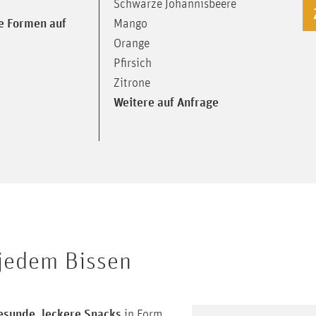
Schwarze Johannisbeere
e Formen auf
Mango
Orange
Pfirsich
Zitrone
Weitere auf Anfrage
jedem Bissen
gesunde, leckere Snacks
in Form