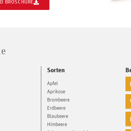
D BROSCHÜRE
le
Sorten
B
Apfel
Aprikose
Brombeere
Erdbeere
Blaubeere
Himbeere