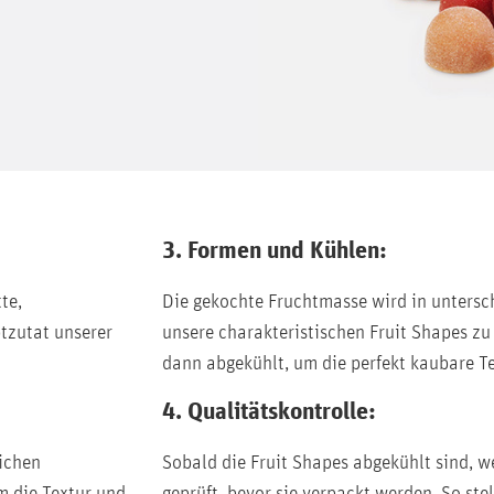
3. Formen und Kühlen:
te,
Die gekochte Fruchtmasse wird in untersc
ptzutat unserer
unsere charakteristischen Fruit Shapes zu
dann abgekühlt, um die perfekt kaubare T
4. Qualitätskontrolle:
lichen
Sobald die Fruit Shapes abgekühlt sind, we
m die Textur und
geprüft, bevor sie verpackt werden. So stel