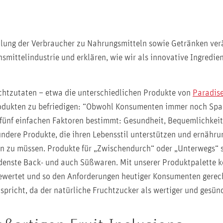
tellung der Verbraucher zu Nahrungsmitteln sowie Getränken ver
nsmittelindustrie und erklären, wie wir als innovative Ingredie
uchtzutaten – etwa die unterschiedlichen Produkte von
Paradise
rodukten zu befriedigen: “Obwohl Konsumenten immer noch Spaß
n fünf einfachen Faktoren bestimmt: Gesundheit, Bequemlichkei
dere Produkte, die ihren Lebensstil unterstützen und ernährun
 zu müssen. Produkte für „Zwischendurch“ oder „Unterwegs“ si
edenste Back- und auch Süßwaren. Mit unserer Produktpalette 
ewertet und so den Anforderungen heutiger Konsumenten gerech
pricht, da der natürliche Fruchtzucker als wertiger und gesün