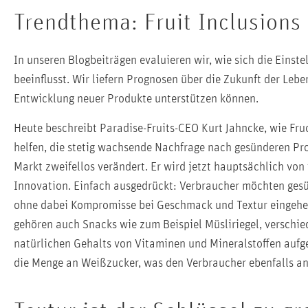
Trendthema: Fruit Inclusions
In unseren Blogbeiträgen evaluieren wir, wie sich die Eins
beeinflusst. Wir liefern Prognosen über die Zukunft der Lebe
Entwicklung neuer Produkte unterstützen können.
Heute beschreibt Paradise-Fruits-CEO Kurt Jahncke, wie Fr
helfen, die stetig wachsende Nachfrage nach gesünderen P
Markt zweifellos verändert. Er wird jetzt hauptsächlich vo
Innovation. Einfach ausgedrückt: Verbraucher möchten gesün
ohne dabei Kompromisse bei Geschmack und Textur eingehen
gehören auch Snacks wie zum Beispiel Müsliriegel, verschi
natürlichen Gehalts von Vitaminen und Mineralstoffen aufg
die Menge an Weißzucker, was den Verbraucher ebenfalls ans