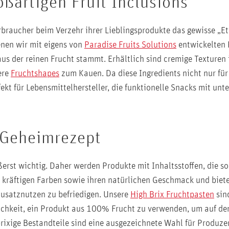
oßartigen Fruit Inclusions
raucher beim Verzehr ihrer Lieblingsprodukte das gewisse „Et
enen wir mit eigens von
Paradise Fruits Solutions
entwickelten 
aus der reinen Frucht stammt. Erhältlich sind cremige Texturen
ere
Fruchtshapes
zum Kauen. Da diese Ingredients nicht nur für
kt für Lebensmittelhersteller, die funktionelle Snacks mit unt
 Geheimrezept
ußerst wichtig. Daher werden Produkte mit Inhaltsstoffen, die s
, kräftigen Farben sowie ihren natürlichen Geschmack und biete
Zusatznutzen zu befriedigen. Unsere
High Brix Fruchtpasten
sin
chkeit, ein Produkt aus 100% Frucht zu verwenden, um auf den
ixige Bestandteile sind eine ausgezeichnete Wahl für Produzent