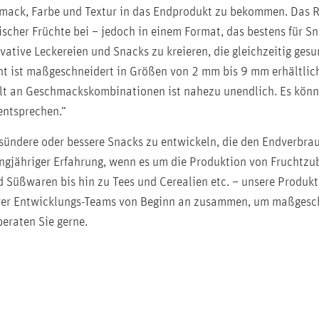
hmack, Farbe und Textur in das Endprodukt zu bekommen. Das R
rischer Früchte bei – jedoch in einem Format, das bestens fü
novative Leckereien und Snacks zu kreieren, die gleichzeitig g
t ist maßgeschneidert in Größen von 2 mm bis 9 mm erhältlich 
lt an Geschmackskombinationen ist nahezu unendlich. Es kön
entsprechen.“
gesündere oder bessere Snacks zu entwickeln, die den Endverbra
langjähriger Erfahrung, wenn es um die Produktion von Fruchtzu
üßwaren bis hin zu Tees und Cerealien etc. – unsere Produkte
hrer Entwicklungs-Teams von Beginn an zusammen, um maßgeschn
 beraten Sie gerne.