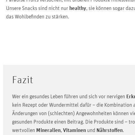
Paradise Fruits versuchen, mit unseren Produkte Hilfestellun
Unsere Snacks sind nicht nur
healthy
, sie können sogar daz
das Wohlbefinden zu stärken.
Fazit
Wer ein gesundes Leben führen und sich vor nervigen
Erk
kein Rezept oder Wundermittel dafür – die Kombination aus
Änderungen von (schlechten) Angewohnheiten können viel 
gesunden Produkte einen Beitrag. Die Produkte sind – tr
wertvollen
Mineralien
,
Vitaminen
und
Nährstoffen
.