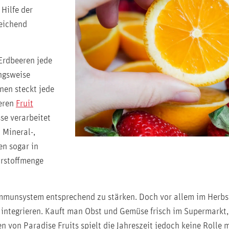
Hilfe der
reichend
Erdbeeren jede
ngsweise
enen steckt jede
keren
Fruit
se verarbeitet
 Mineral-,
en sogar in
hrstoffmenge
Immunsystem entsprechend zu stärken. Doch vor allem im Herbst
 integrieren. Kauft man Obst und Gemüse frisch im Supermarkt,
 von Paradise Fruits spielt die Jahreszeit jedoch keine Rolle 