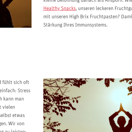
kleine Belohnung danach als Ansporn. Wie
Healthy Snacks
, unseren leckeren Frucht
mit unseren High Brix Fruchtpasten? Damit
Stärkung Ihres Immunsystems.
 fühlt sich oft
einfach: Stress
ch kann man
t vielen
selbst etwas
gen. Wir von