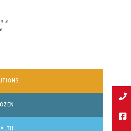
FRUTAS IQF
n la
Deliciosa fruta fresca congelada profesionalm
e
congelación rápida individual. Nuestras frutas
son ideales para mermeladas y conservas, para 
fruta, así como para repostería.
VER PRODUCTOS
UTIONS
ROZEN
EALTH