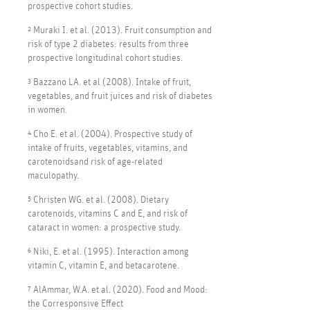
prospective cohort studies.
² Muraki I. et al. (2013). Fruit consumption and
risk of type 2 diabetes: results from three
prospective longitudinal cohort studies.
³ Bazzano LA. et al (2008). Intake of fruit,
vegetables, and fruit juices and risk of diabetes
in women.
⁴ Cho E. et al. (2004). Prospective study of
intake of fruits, vegetables, vitamins, and
carotenoidsand risk of age-related
maculopathy.
⁵ Christen WG. et al. (2008). Dietary
carotenoids, vitamins C and E, and risk of
cataract in women: a prospective study.
⁶ Niki, E. et al. (1995). Interaction among
vitamin C, vitamin E, and betacarotene.
⁷ AlAmmar, W.A. et al. (2020). Food and Mood:
the Corresponsive Effect