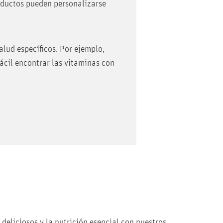
roductos pueden personalizarse
alud específicos. Por ejemplo,
ácil encontrar las vitaminas con
 deliciosos y la nutrición esencial con nuestros