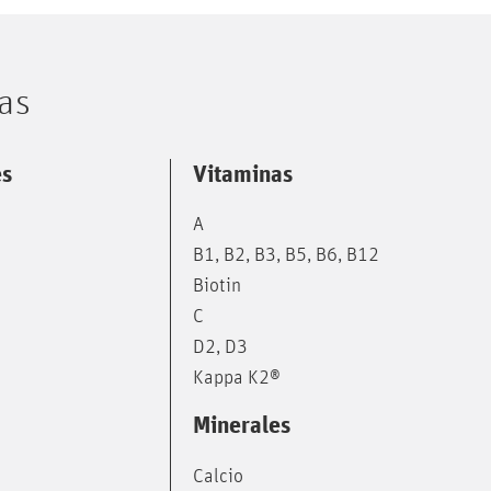
as
es
Vitaminas
A
B1, B2, B3, B5, B6, B12
Biotin
C
D2, D3
Kappa K2®
Minerales
Calcio