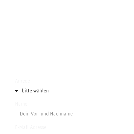
unserem aktuellen Job-
Angebot oder möchtest
uns eine Initiativ-
Bewerbung senden?
Wir helfen Dir gerne
weiter.
Anrede
Name
E-Mail Adresse